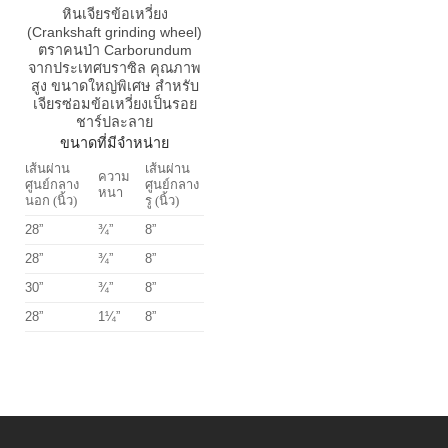
หินเจียรข้อเหวี่ยง
(Crankshaft grinding wheel)
ตราคนป่า Carborundum
จากประเทศบราซิล คุณภาพ
สูง ขนาดใหญ่พิเศษ สำหรับ
เจียรซ่อมข้อเหวี่ยงเป็นรอย
ชาร์ปละลาย
ขนาดที่มีจำหน่าย
เส้นผ่าน
เส้นผ่าน
ความ
ศูนย์กลาง
ศูนย์กลาง
หนา
นอก (นิ้ว)
รู (นิ้ว)
28”
¾”
8”
28”
¾”
8”
30”
¾”
8”
28”
1¼”
8”