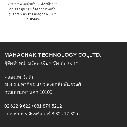
สำหรับขัดแต่งผิวบริเวณที่เข้าถึงยาก
เช่นซอกมุม ร่องเกิดจากการพับขึ้น
รูปความหนา 1" ขนาดรูกลาง 5/8",
15.85mm
This
product
has
multiple
variants.
MAHACHAK TECHNOLOGY CO.,LTD.
The
ผู้จัดจำหน่ายวัสดุ เจียร ขัด ตัด เจาะ
options
may
คลองถม วัดตึก
be
chosen
468 ถ.มหาจักร แขวง/เขตสัมพันธวงศ์
on
กรุงเทพมหานคร 10100
the
product
02 622 9 622 / 081 874 5212
page
เวลาทำการ จันทร์-เสาร์ 8:30 - 17:30 น.