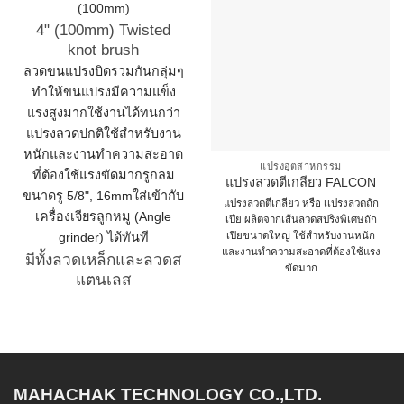
(100mm)
4" (100mm) Twisted
knot brush
ลวดขนแปรงบิดรวมกันกลุ่มๆ
ทำให้ขนแปรงมีความแข็ง
แรงสูงมากใช้งานได้ทนกว่า
แปรงลวดปกติใช้สำหรับงาน
หนักและงานทำความสะอาด
แปรงอุตสาหกรรม
ที่ต้องใช้แรงขัดมากรูกลม
แปรงลวดตีเกลียว FALCON
ขนาดรู 5/8", 16mmใส่เข้ากับ
แปรงลวดตีเกลียว หรือ เเปรงลวดถัก
เครื่องเจียรลูกหมู (Angle
เปีย ผลิตจากเส้นลวดสปริงพิเศษถัก
เปียขนาดใหญ่ ใช้สำหรับงานหนัก
grinder) ได้ทันที
และงานทำความสะอาดที่ต้องใช้แรง
มีทั้งลวดเหล็กและลวดส
ขัดมาก
แตนเลส
This
This
product
product
has
has
multiple
multiple
variants.
variants.
The
MAHACHAK TECHNOLOGY CO.,LTD.
The