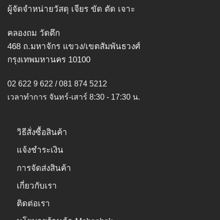
options
ผู้จัดจำหน่ายวัสดุ เจียร ขัด ตัด เจาะ
options
may
may
be
คลองถม วัดตึก
be
chosen
chosen
468 ถ.มหาจักร แขวง/เขตสัมพันธวงศ์
on
on
กรุงเทพมหานคร 10100
the
the
product
product
page
02 622 9 622 / 081 874 5212
page
เวลาทำการ จันทร์-เสาร์ 8:30 - 17:30 น.
วิธีสั่งซื้อสินค้า
แจ้งชำระเงิน
การจัดส่งสินค้า
เกี่ยวกับเรา
ติดต่อเรา