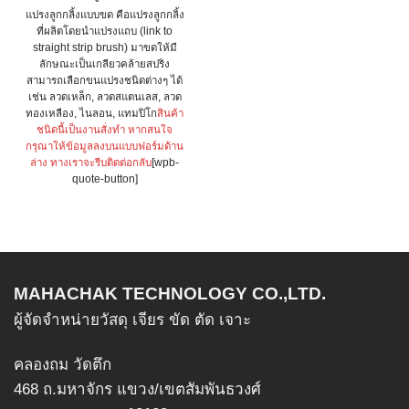
แปรงลูกกลิ้งแบบขด คือแปรงลูกกลิ้ง
ที่ผลิตโดยนำแปรงแถบ (link to
straight strip brush) มาขดให้มี
ลักษณะเป็นเกลียวคล้ายสปริง
สามารถเลือกขนแปรงชนิดต่างๆ ได้
เช่น ลวดเหล็ก, ลวดสแตนเลส, ลวด
ทองเหลือง, ไนลอน, แทมปิโก
สินค้า
ชนิดนี้เป็นงานสั่งทำ หากสนใจ
กรุณาให้ข้อมูลลงบนแบบฟอร์มด้าน
ล่าง ทางเราจะรีบติดต่อกลับ
[wpb-
quote-button]
MAHACHAK TECHNOLOGY CO.,LTD.
ผู้จัดจำหน่ายวัสดุ เจียร ขัด ตัด เจาะ
คลองถม วัดตึก
468 ถ.มหาจักร แขวง/เขตสัมพันธวงศ์