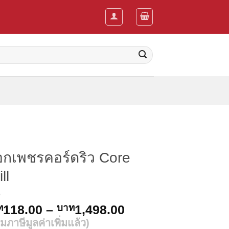
กเพชรคอร์ดริว Core
ll
Price
ท
118.00
–
บาท
1,498.00
range:
มภาษีมูลค่าเพิ่มแล้ว)