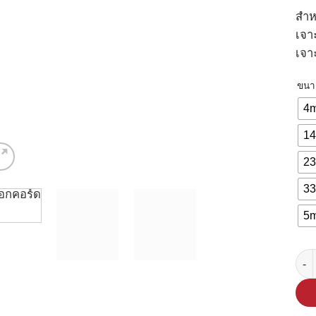
สำห
เจา
เจา
ขนา
4
1
2
3
5
จำนว