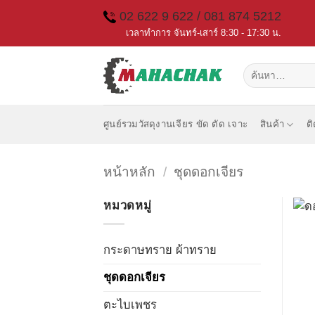
Skip
02 622 9 622 / 081 874 5212
to
เวลาทำการ จันทร์-เสาร์ 8:30 - 17:30 น.
content
ค้นหา:
ศูนย์รวมวัสดุงานเจียร ขัด ตัด เจาะ
สินค้า
ต
หน้าหลัก
/
ชุดดอกเจียร
หมวดหมู่
กระดาษทราย ผ้าทราย
ชุดดอกเจียร
ตะไบเพชร