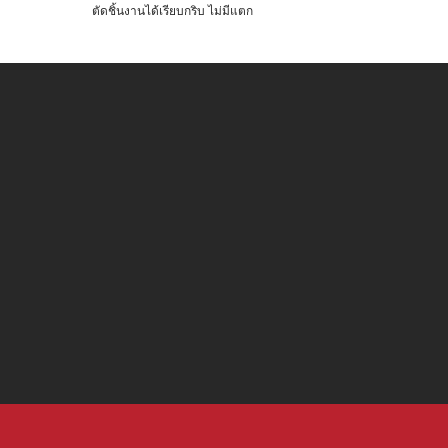
ตัดชิ้นงานได้เรียบกริบ ไม่มีแตก
This
product
has
multiple
variants.
The
options
may
be
chosen
on
the
product
page