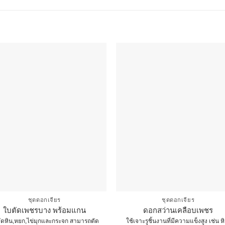
ชุดดอกเจียร
ชุดดอกเจียร
ใบตัดเพชรบาง พร้อมแกน
ดอกสว่านเคลือบเพชร
ตัดหิน,หยก,ไข่มุกและกระจก สามารถตัด
ใช้เจาะรูชิ้นงานที่มีความแข็งสูง เช่น ห