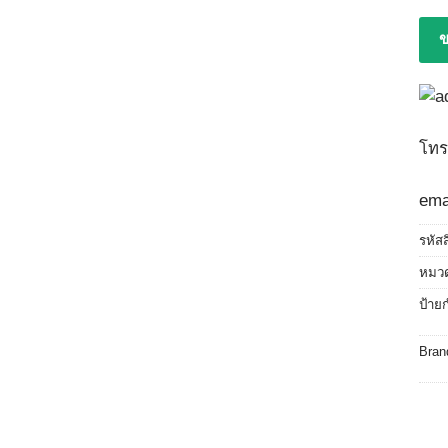
ข
โทร
ema
รหัส
หมวด
ป้าย
Bran