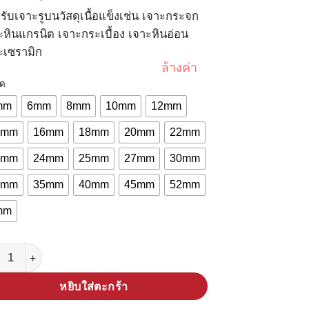
บาท118.00
รับเจาะรูบนวัสดุเนื้อแข็งเช่น เจาะกระจก
through
ะหินแกรนิต เจาะกระเบื้อง เจาะหินอ่อน
บาท1,498.00
ะเซรามิก
ล้างค่า
ด
mm
6mm
8mm
10mm
12mm
4mm
16mm
18mm
20mm
22mm
3mm
24mm
25mm
27mm
30mm
3mm
35mm
40mm
45mm
52mm
mm
น ดอกเพชรคอร์ดริว Core Drill ชิ้น
หยิบใส่ตะกร้า