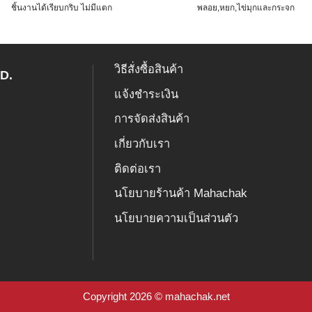
ชิ้นงานได้เรียบกริบ ไม่มีแตก
พลอย,หยก,ไข่มุกและกระจก
This
This
product
product
has
has
วิธีสั่งซื้อสินค้า
multiple
multiple
D.
variants.
variants.
แจ้งชำระเงิน
The
The
การจัดส่งสินค้า
options
options
may
may
เกี่ยวกับเรา
be
be
chosen
chosen
ติดต่อเรา
on
on
นโยบายร้านค้า Mahachak
the
the
product
product
นโยบายความเป็นส่วนตัว
page
page
Copyright 2026 © mahachak.net