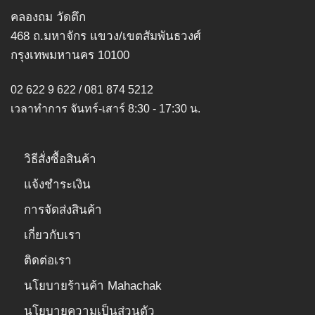
may
คลองถม วัดตึก
be
468 ถ.มหาจักร แขวง/เขตสัมพันธวงศ์
chosen
กรุงเทพมหานคร 10100
on
the
02 622 9 622 / 081 874 5212
product
page
เวลาทำการ จันทร์-เสาร์ 8:30 - 17:30 น.
วิธีสั่งซื้อสินค้า
แจ้งชำระเงิน
การจัดส่งสินค้า
เกี่ยวกับเรา
ติดต่อเรา
นโยบายร้านค้า Mahachak
นโยบายความเป็นส่วนตัว