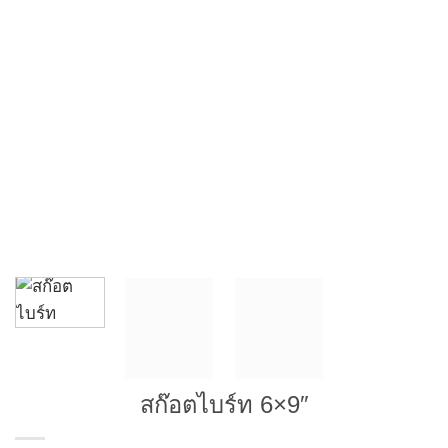
สก๊อตไบร์ท 6×9″