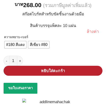
268.00
บาท
(รวมภาษีมูลค่าเพิ่มแล้ว)
สก๊อตไบร์ทสำหรับขัดชิ้นงานด้วยมือ
สินค้าบรรจุแพ็คละ 10 แผ่น
ล้างค่า
ความหยาบ-เบอร์
#180 สีแดง
สีเขียว #80
จำนวน สก๊อตไบร์ท 6x9" ชิ้น
หยิบใส่ตะกร้า
ขอใบเสนอราคา