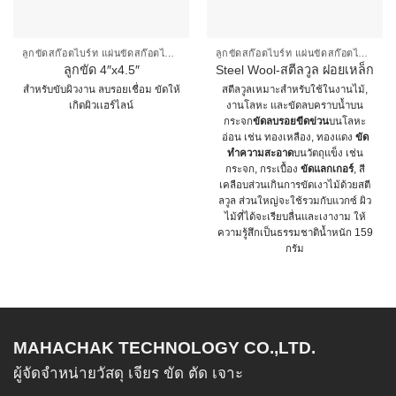
ลูกขัดสก๊อตไบร์ท แผ่นขัดสก๊อตไบร์ท
ลูกขัดสก๊อตไบร์ท แผ่นขัดสก๊อตไบร์ท
ลูกขัด 4″x4.5″
Steel Wool-สตีลวูล ฝอยเหล็ก
สำหรับขับผิวงาน ลบรอยเชื่อม ขัดให้
สตีลวูลเหมาะสำหรับใช้ในงานไม้,
เกิดผิวเเฮร์ไลน์
งานโลหะ และขัดลบคราบน้ำบน
กระจก
ขัดลบรอยขีดข่วน
บนโลหะ
This
อ่อน เช่น ทองเหลือง, ทองแดง
ขัด
product
ทำความสะอาด
บนวัตถุแข็ง เช่น
has
กระจก, กระเบื้อง
ขัดแลกเกอร์
, สี
multiple
เคลือบส่วนเกินการขัดเงาไม้ด้วยสตี
ลวูล ส่วนใหญ่จะใช้รวมกับแวกซ์ ผิว
variants.
ไม้ที่ได้จะเรียบลื่นและเงางาม ให้
The
ความรู้สึกเป็นธรรมชาติน้ำหนัก 159
options
กรัม
may
This
be
product
chosen
has
on
multiple
MAHACHAK TECHNOLOGY CO.,LTD.
the
variants.
product
The
ผู้จัดจำหน่ายวัสดุ เจียร ขัด ตัด เจาะ
page
options