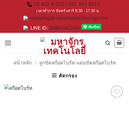
Skip
02 622 9 622 / 081 874 5212
to
เวลาทำการ จันทร์-เสาร์ 8:30 - 17:30 น.
marketing@mahachaktechnology.com
content
LINE ID:
@MAHACHAK
หน้าหลัก
/
ลูกขัดสก๊อตไบร์ท แผ่นขัดสก๊อตไบร์ท
คัดกรอง