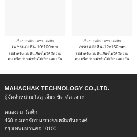
เฟืองกรอหิน เพชรแต่งหิน
เฟืองกรอหิน เพชรแต่งหิน
เพชรแต่งหิน 10*100mm
เพชรแต่งหิน-12x150mm
ใช้สำหรับเเต่งหินเจียรไนให้มีความ
ใช้สำหรับเเต่งหินเจียรไนให้มีความ
คม หรือปรับหน้าหินให้เรียบเสมอกัน
คม หรือปรับหน้าหินให้เรียบเสมอกัน
This
This
product
product
has
has
multiple
multiple
MAHACHAK TECHNOLOGY CO.,LTD.
variants.
variants.
ผู้จัดจำหน่ายวัสดุ เจียร ขัด ตัด เจาะ
The
The
options
options
คลองถม วัดตึก
may
may
468 ถ.มหาจักร แขวง/เขตสัมพันธวงศ์
be
be
กรุงเทพมหานคร 10100
chosen
chosen
on
on