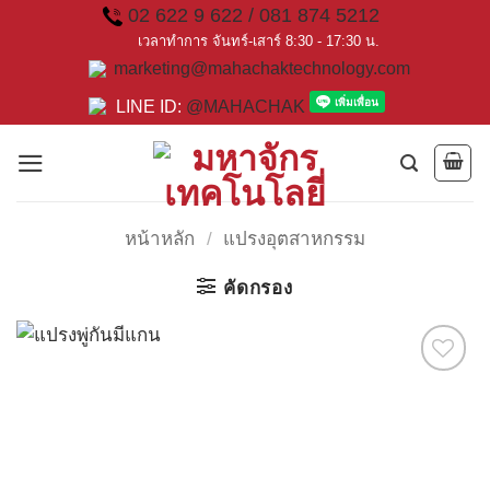
Skip
02 622 9 622 / 081 874 5212
to
เวลาทำการ จันทร์-เสาร์ 8:30 - 17:30 น.
marketing@mahachaktechnology.com
content
LINE ID:
@MAHACHAK
หน้าหลัก
/
แปรงอุตสาหกรรม
คัดกรอง