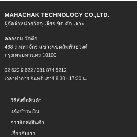
chosen
options
on
MAHACHAK TECHNOLOGY CO.,LTD.
may
the
be
product
ผู้จัดจำหน่ายวัสดุ เจียร ขัด ตัด เจาะ
chosen
page
on
คลองถม วัดตึก
the
468 ถ.มหาจักร แขวง/เขตสัมพันธวงศ์
product
กรุงเทพมหานคร 10100
page
02 622 9 622 / 081 874 5212
เวลาทำการ จันทร์-เสาร์ 8:30 - 17:30 น.
วิธีสั่งซื้อสินค้า
แจ้งชำระเงิน
การจัดส่งสินค้า
เกี่ยวกับเรา