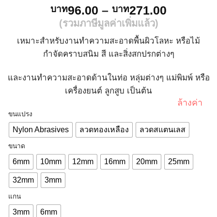
Price
96.00
–
271.00
บาท
บาท
range:
(รวมภาษีมูลค่าเพิ่มแล้ว)
บาท96.0
เหมาะสำหรับงานทำความสะอาดพื้นผิวโลหะ หรือไม้
through
กำจัดคราบสนิม สี และสิ่งสกปรกต่างๆ
บาท271.
และงานทำความสะอาดด้านในท่อ หลุ่มต่างๆ แม่พิมพ์ หรือ
เครื่องยนต์ ลูกสูบ เป็นต้น
ล้างค่า
ขนแปรง
Nylon Abrasives
ลวดทองเหลือง
ลวดสแตนเลส
ขนาด
6mm
10mm
12mm
16mm
20mm
25mm
32mm
3mm
แกน
3mm
6mm