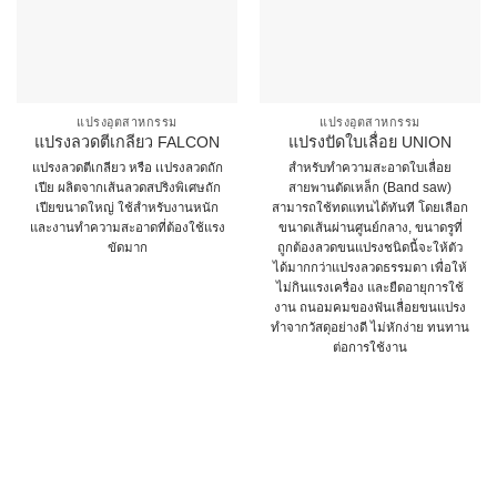
แปรงอุตสาหกรรม
แปรงอุตสาหกรรม
แปรงลวดตีเกลียว FALCON
แปรงปัดใบเลื่อย UNION
แปรงลวดตีเกลียว หรือ เเปรงลวดถัก
สำหรับทำความสะอาดใบเลื่อย
เปีย ผลิตจากเส้นลวดสปริงพิเศษถัก
สายพานตัดเหล็ก (Band saw)
เปียขนาดใหญ่ ใช้สำหรับงานหนัก
สามารถใช้ทดแทนได้ทันที โดยเลือก
และงานทำความสะอาดที่ต้องใช้แรง
ขนาดเส้นผ่านศูนย์กลาง, ขนาดรูที่
ขัดมาก
ถูกต้องลวดขนแปรงชนิดนี้จะให้ตัว
ได้มากกว่าแปรงลวดธรรมดา เพื่อให้
This
ไม่กินแรงเครื่อง และยืดอายุการใช้
product
งาน ถนอมคมของฟันเลื่อยขนแปรง
has
ทำจากวัสดุอย่างดี ไม่หักง่าย ทนทาน
multiple
ต่อการใช้งาน
This
variants.
product
The
has
options
multiple
may
variants.
be
The