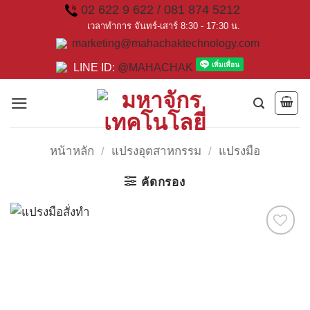
Skip
02 622 9 622 / 081 874 5212
to
เวลาทำการ จันทร์-เสาร์ 8:30 - 17:30 น.
marketing@mahachaktechnology.com
content
LINE ID:
@MAHACHAK
หน้าหลัก
/
แปรงอุตสาหกรรม
/
แปรงมือ
คัดกรอง