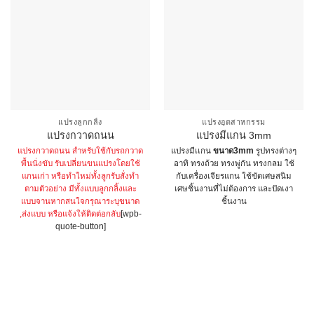
แปรงลูกกลิ้ง
แปรงอุตสาหกรรม
แปรงกวาดถนน
แปรงมีแกน 3mm
แปรงกวาดถนน สำหรับใช้กับรถกวาด
แปรงมีเเกน
ขนาด3mm
รูปทรงต่างๆ
พื้นนั่งขับ รับเปลี่ยนขนแปรงโดยใช้
อาทิ ทรงถ้วย ทรงพู่กัน ทรงกลม ใช้
แกนเก่า หรือทำใหม่ทั้งลูก
รับสั่งทำ
กับเครื่องเจียรแกน ใช้ขัดเศษสนิม
ตามตัวอย่าง มีทั้งแบบลูกกลิ้งและ
เศษชิ้นงานที่ไม่ต้องการ และปัดเงา
แบบจาน
หากสนใจกรุณาระบุขนาด
ชิ้นงาน
,ส่งแบบ หรือแจ้งให้ติดต่อกลับ
[wpb-
This
quote-button]
product
has
multiple
variants.
The
options