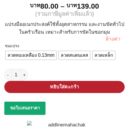
Price
80.00
–
139.00
บาท
บาท
range:
(รวมภาษีมูลค่าเพิ่มแล้ว)
บาท80.0
แปรงมืออเนกประสงค์ใช้ทั้งอุตสาหกรรม และงานขัดทั่วไป
through
ในครัวเรือน เหมาะสำหรับการขัดในซอกมุม
บาท139.
ล้างค่า
ขนแปรง
ลวดทองเหลือง 0.13mm
ลวดสแตนเลส
ลวดเหล็ก
จำนวน แปรงมือแถวเดี่ยวตรง UNION ชิ้น
หยิบใส่ตะกร้า
ขอใบเสนอราคา