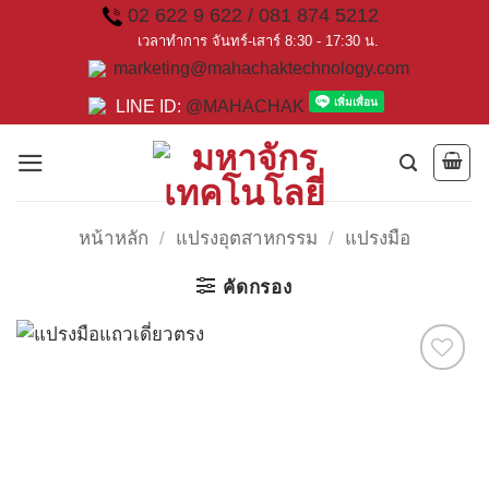
Skip
02 622 9 622 / 081 874 5212
to
เวลาทำการ จันทร์-เสาร์ 8:30 - 17:30 น.
marketing@mahachaktechnology.com
content
LINE ID:
@MAHACHAK
หน้าหลัก
/
แปรงอุตสาหกรรม
/
แปรงมือ
คัดกรอง