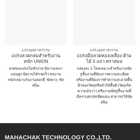
แปรงอุตสาหกรรม
แปรงอุตสาหกรรม
แปรงลวดกลมสำหรับงาน
แปรงมือลวดทองเหลือง ด้าม
หนัก UNION
ไม้ 5 แถว ตราสมอ
ลวดขนแปรงไม่หักง่าย มีความหนา
กล่องละ 1 โหลเหมาะสำหรับงานขัด
แน่นสูง ขัดงานได้รวดเร็ว ทนงาน
ถูชิ้นงานที่ต้องการความละเอียด
หนักเหมาะกับงานลอกสี, ขัดยาง, ขัด
หรืองานที่ต้องการทำความสะอาดพื้น
สนิม
ผิวของวัตถุหรือทำให้พื้นผิววัตถุเกิด
ความมันวาว หรืองานขัดถูชิ้นงานที่
This
มีคราบสกปรกติดแน่น สามารถใช้ขัด
product
สนิม
has
multiple
variants.
The
options
MAHACHAK TECHNOLOGY CO.,LTD.