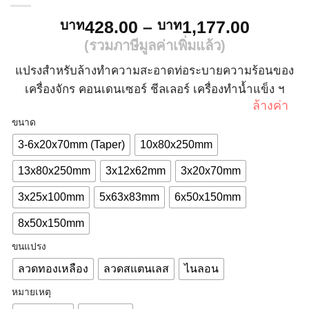
Price
428.00
–
1,177.00
บาท
บาท
range:
(รวมภาษีมูลค่าเพิ่มแล้ว)
บาท428
แปรงสำหรับล้างทำความสะอาดท่อระบายความร้อนของ
throug
เครื่องจักร คอนเดนเซอร์ ชีลเลอร์ เครื่องทำน้ำแข็ง ฯ
บาท1,1
ล้างค่า
ขนาด
3-6x20x70mm (Taper)
10x80x250mm
13x80x250mm
3x12x62mm
3x20x70mm
3x25x100mm
5x63x83mm
6x50x150mm
8x50x150mm
ขนแปรง
ลวดทองเหลือง
ลวดสแตนเลส
ไนลอน
หมายเหตุ