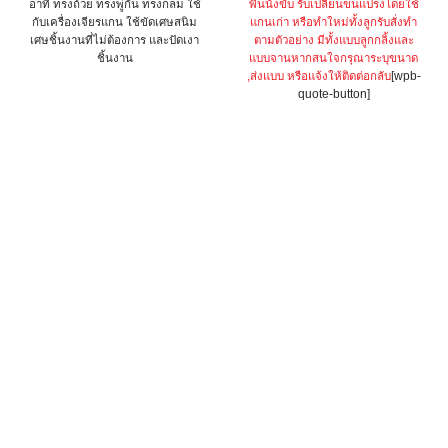
อาทิ ทรงถ้วย ทรงพู่กัน ทรงกลม ใช้
พื้นนั่งขับ รับเปลี่ยนขนแปรงโดยใช้
กับเครื่องเจียรแกน ใช้ขัดเศษสนิม
แกนเก่า หรือทำใหม่ทั้งลูก
รับสั่งทำ
เศษชิ้นงานที่ไม่ต้องการ และปัดเงา
ตามตัวอย่าง มีทั้งแบบลูกกลิ้งและ
ชิ้นงาน
แบบจาน
หากสนใจกรุณาระบุขนาด
,ส่งแบบ หรือแจ้งให้ติดต่อกลับ
[wpb-
This
quote-button]
product
has
multiple
variants.
The
options
may
be
chosen
on
the
product
page