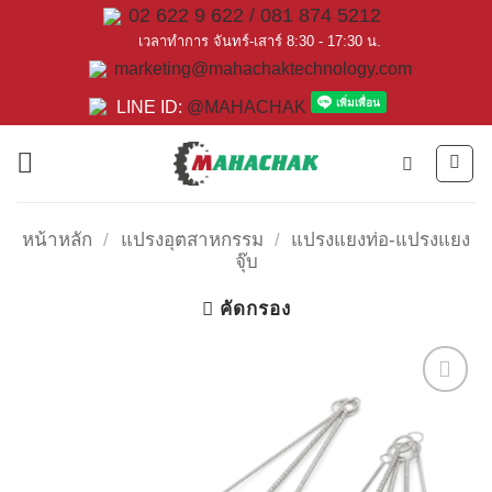
Skip
02 622 9 622 / 081 874 5212
to
เวลาทำการ จันทร์-เสาร์ 8:30 - 17:30 น.
marketing@mahachaktechnology.com
content
LINE ID:
@MAHACHAK
หน้าหลัก
/
แปรงอุตสาหกรรม
/
แปรงแยงท่อ-แปรงแยง
จุ๊บ
คัดกรอง