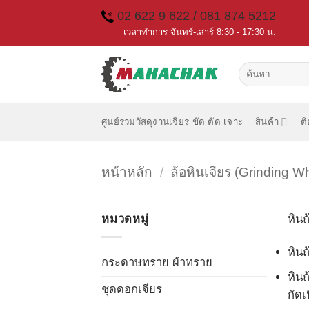
Skip
02 622 9 622 / 081 874 5212
to
เวลาทำการ จันทร์-เสาร์ 8:30 - 17:30 น.
content
ค้นหา:
ศูนย์รวมวัสดุงานเจียร ขัด ตัด เจาะ
สินค้า
ต
หน้าหลัก
/
ล้อหินเจียร (Grinding W
หมวดหมู่
หินถ
หินถ
กระดาษทราย ผ้าทราย
หินถ
ชุดดอกเจียร
กัดเ