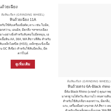
ล้อหินเจียร (GRINDING WHEEL)
หินถ้วยเฉียง 11A
หรับใช้ลับเครื่องมือตัด,เจาะ เช่น ใบมีด,
อกสว่าน, เอนมิล, มีดกลึง ฯลฯทรงเฉียง
มาะอย่างยิ่งสำหรับลับคมใบมีดหมุน, เอ
ลเนื้อหิน AA, 38A, WA สีขาว/สีส้ม สำหรับ
ลับเหล็กไฮสปีด (HSS), เหล็กชุบแข็งเนื้อ
ิน GC สีเขียว สำหรับใช้ลับมีดเล็บ, มีด
คาร์ไบด์
This
ดูเพิ่มเติม
product
has
multiple
variants.
ล้อหินเจียร (GRINDING WHEEL)
หินถ้วยตรง 6A-Black rhino
The
ยี่ห้อ Black Rhino (แรดดำ) คุณภาพส
options
มาตรฐานไต้หวัน ลับงานไว ทนทานหิน
may
สำหรับใช้ลับ/เจียร ดอกสว่าน, มีดกลึง,
be
แกะ, เครื่องมือต่างๆเกรด AA สีขาว เ
chosen
สำหรับเจียเหล็กชุบแข็งเกรด 38A สีส