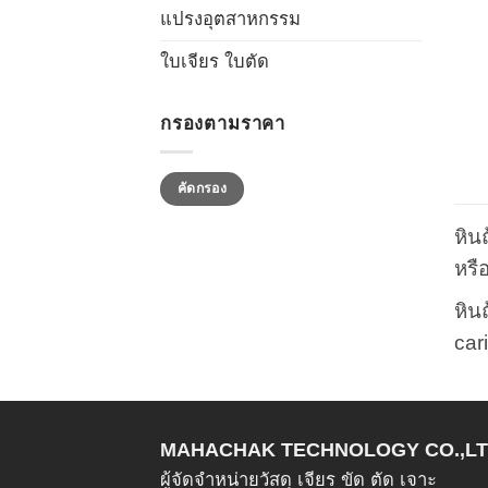
แปรงอุตสาหกรรม
ใบเจียร ใบตัด
กรองตามราคา
ราคา
ราคา
คัดกรอง
ต่ำ
สูงสุด
สุด
หิน
หรื
หิน
cari
MAHACHAK TECHNOLOGY CO.,LT
ผู้จัดจำหน่ายวัสดุ เจียร ขัด ตัด เจาะ