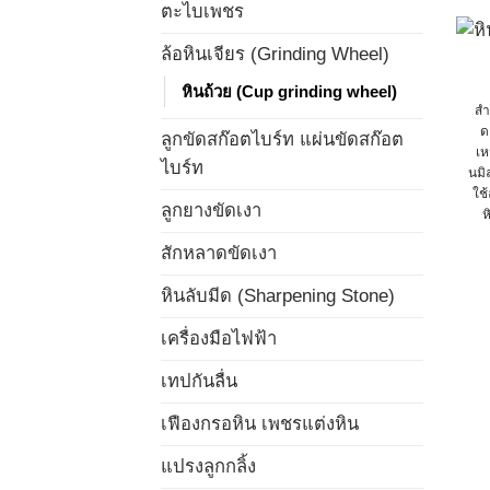
ตะไบเพชร
ล้อหินเจียร (Grinding Wheel)
หินถ้วย (Cup grinding wheel)
สำ
ด
ลูกขัดสก๊อตไบร์ท แผ่นขัดสก๊อต
เห
ไบร์ท
นมิ
ใช้
ลูกยางขัดเงา
ห
สักหลาดขัดเงา
หินลับมีด (Sharpening Stone)
เครื่องมือไฟฟ้า
เทปกันลื่น
เฟืองกรอหิน เพชรแต่งหิน
แปรงลูกกลิ้ง