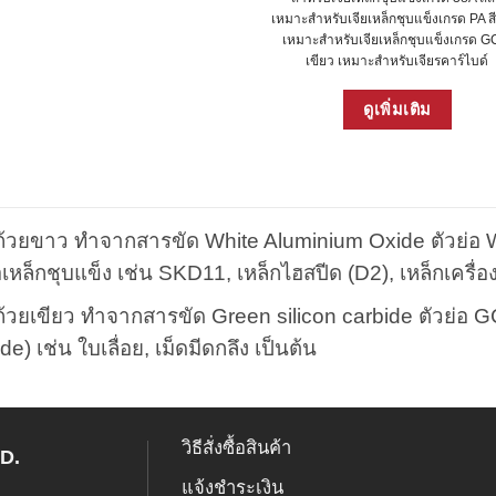
on
เหมาะสำหรับเจียเหล็กชุบแข็งเกรด PA ส
เหมาะสำหรับเจียเหล็กชุบแข็งเกรด GC
the
เขียว เหมาะสำหรับเจียรคาร์ไบด์
product
This
page
ดูเพิ่มเติม
produ
has
multip
varian
The
option
ถ้วยขาว ทำจากสารขัด White Aluminium Oxide ตัวย่อ WA
may
อเหล็กชุบแข็ง เช่น SKD11, เหล็กไฮสปีด (D2), เหล็กเครื
be
ถ้วยเขียว ทำจากสารขัด Green silicon carbide ตัวย่อ G
chose
on
de) เช่น ใบเลื่อย, เม็ดมีดกลึง เป็นต้น
the
produ
page
วิธีสั่งซื้อสินค้า
D.
แจ้งชำระเงิน