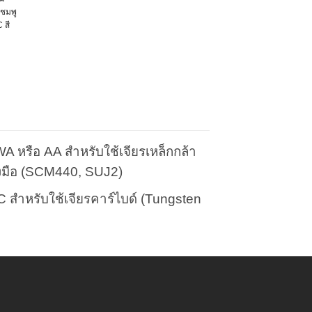
ีชมพู
 สี
ct
le
ts.
s
 หรือ AA สำหรับใช้เจียรเหล็กกล้า
่องมือ (SCM440, SUJ2)
C สำหรับใช้เจียรคาร์ไบด์ (Tungsten
n
ct