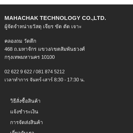
variants.
variants.
The
The
options
options
MAHACHAK TECHNOLOGY CO.,LTD.
may
may
ผู้จัดจำหน่ายวัสดุ เจียร ขัด ตัด เจาะ
be
be
chosen
chosen
คลองถม วัดตึก
on
on
468 ถ.มหาจักร แขวง/เขตสัมพันธวงศ์
the
the
product
product
กรุงเทพมหานคร 10100
page
page
02 622 9 622 / 081 874 5212
เวลาทำการ จันทร์-เสาร์ 8:30 - 17:30 น.
วิธีสั่งซื้อสินค้า
แจ้งชำระเงิน
การจัดส่งสินค้า