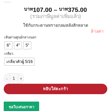
Price
107.00
–
375.00
บาท
บาท
range:
(รวมภาษีมูลค่าเพิ่มแล้ว)
บาท107.
ใช้กับกระดาษทรายกลมหลังสักหลาด
through
ล้างค่า
บาท375.
เส้นผ่านศูนย์กลางนอก
6″
4″
5″
เกลียว
เกลียวตัวผู้ 5/16
จำนวน แป้นจับกระดาษทรายกลม หนามเตย ชิ้น
หยิบใส่ตะกร้า
ขอใบเสนอราคา