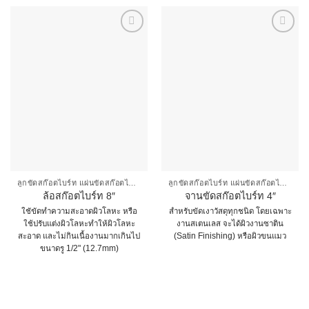
ลูกขัดสก๊อตไบร์ท แผ่นขัดสก๊อตไบร์ท
ลูกขัดสก๊อตไบร์ท แผ่นขัดสก๊อตไบร์ท
ล้อสก๊อตไบร์ท 8″
จานขัดสก๊อตไบร์ท 4″
ใชัขัดทำความสะอาดผิวโลหะ หรือ
สำหรับขัดเงาวัสดุทุกชนิด โดยเฉพาะ
ใช้ปรับแต่งผิวโลหะทำให้ผิวโลหะ
งานสเตนเลส จะได้ผิวงานซาติน
สะอาด และไม่กินเนื้องานมากเกินไป
(Satin Finishing) หรือผิวขนแมว
ขนาดรู 1/2" (12.7mm)
This
product
has