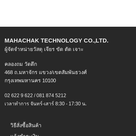
multiple
variants.
The
options
may
be
MAHACHAK TECHNOLOGY CO.,LTD.
chosen
ผู้จัดจำหน่ายวัสดุ เจียร ขัด ตัด เจาะ
on
the
product
คลองถม วัดตึก
page
468 ถ.มหาจักร แขวง/เขตสัมพันธวงศ์
กรุงเทพมหานคร 10100
02 622 9 622 / 081 874 5212
เวลาทำการ จันทร์-เสาร์ 8:30 - 17:30 น.
วิธีสั่งซื้อสินค้า