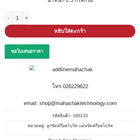
น้ำหนัก 2.5 กิโลกรัม
จำนวน Steel Wool-สตีลวูล ฝอยเหล็ก (2.5 Kg. ม้วนใหญ่) ชิ้น
หยิบใส่ตะกร้า
ขอใบเสนอราคา
โทร 026229622
email: shop@mahachaktechnology.com
รหัสสินค้า:
160110
หมวดหมู่:
ลูกขัดสก๊อตไบร์ท แผ่นขัดสก๊อตไบร์ท