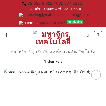
Skip
02 622 9 622 / 081 874 5212
to
เวลาทำการ จันทร์-เสาร์ 8:30 - 17:30 น.
marketing@mahachaktechnology.com
content
LINE ID:
@MAHACHAK
หน้าหลัก
/
ลูกขัดสก๊อตไบร์ท แผ่นขัดสก๊อตไบร์ท
คัดกรอง