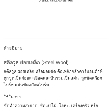
Brand:
King Abrasives
คำอธิบาย
สตีลวูล ฝอยเหล็ก (Steel Wool)
สตีลวูล ฝอยเหล็ก หรือฝอยขัด คือเหล็กกล้าคาร์บอนต่ำที่
ถูกขูดเป็นฝอยละเอียดและปั่นรวมเป็นแผ่น
ลูกขัดสก๊อต
ไบร์ท แผ่นขัดสก๊อตไบร์ท
ใช้ในการ
ขัดทำความสะอาด, ขัดเงาไม้, โลหะ, เครื่องครัว หรือ