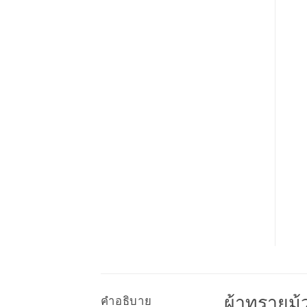
ผ้าทรายม้
คำอธิบาย