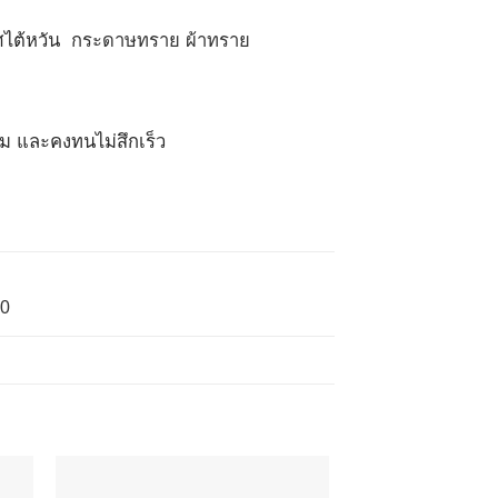
ศไต้หวัน
กระดาษทราย ผ้าทราย
คม และคงทนไม่สึกเร็ว
00