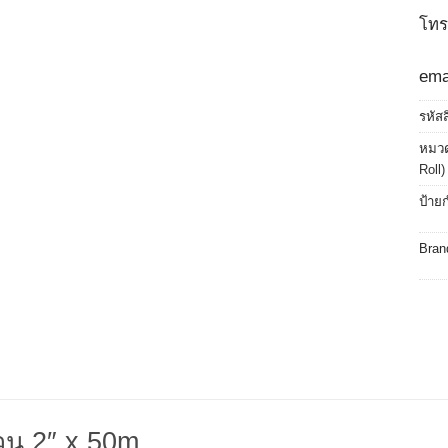
โทร
ema
รหัส
หมวด
Roll)
ป้าย
Bran
วน 2″ x 50m