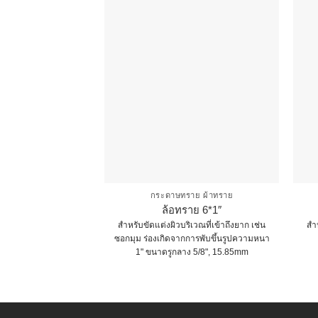
กระดาษทราย ผ้าทราย
ล้อทราย 6*1″
สำหรับขัดแต่งผิวบริเวณที่เข้าถึงยาก เช่น
สำห
ซอกมุม ร่องเกิดจากการพับขึ้นรูปความหนา
1" ขนาดรูกลาง 5/8", 15.85mm
This
product
has
multiple