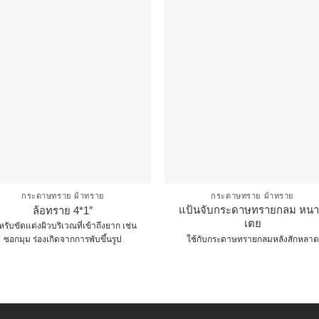
กระดาษทราย ผ้าทราย
กระดาษทราย ผ้าทราย
แป้นจับกระดาษทรายกลม หน
ล้อทราย 4*1″
เตย
รับขัดแต่งผิวบริเวณที่เข้าถึงยาก เช่น
ใช้กับกระดาษทรายกลมหลังสักหลาด
ซอกมุม ร่องเกิดจากการพับขึ้นรูป
This
This
product
product
has
has
multiple
multiple