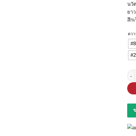
นวั
ยาว
สึกเ
ควา
#8
#2
จำนว
ข