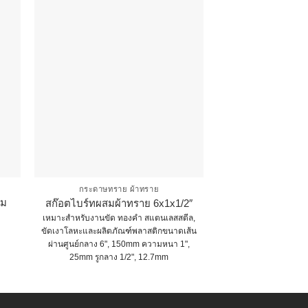
กระดาษทราย ผ้าทราย
กระดาษทราย
าม
สก๊อตไบร์ทผสมผ้าทราย 6x1x1/2″
ล้อทราย
เหมาะสำหรับงานขัด ทองคำ สแตนเลสสตีล,
สำหรับขัดแต่งผิวบริเว
ขัดเงาโลหะและผลิตภัณฑ์พลาสติกขนาดเส้น
ซอกมุม ร่องเกิดจา
ผ่านศูนย์กลาง 6", 150mm ความหนา 1",
T
25mm รูกลาง 1/2", 12.7mm
p
This
h
product
m
has