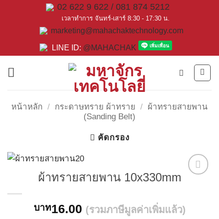
Skip
02 622 9 622 / 081 874 5212
to
เวลาทำการ จันทร์-เสาร์ 8:30 - 17:30 น.
marketing@mahachaktechnology.com
content
LINE ID:
@MAHACHAK
หน้าหลัก
/
กระดาษทราย ผ้าทราย
/
ผ้าทรายสายพาน
(Sanding Belt)
คัดกรอง
ผ้าทรายสายพาน 10x330mm
16.00
บาท
(รวมภาษีมูลค่าเพิ่มแล้ว)