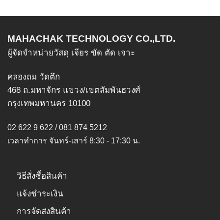
multiple
multiple
variants.
variants.
The
The
MAHACHAK TECHNOLOGY CO.,LTD.
options
options
ผู้จัดจำหน่ายวัสดุ เจียร ขัด ตัด เจาะ
may
may
be
be
คลองถม วัดตึก
chosen
chosen
on
on
468 ถ.มหาจักร แขวง/เขตสัมพันธวงศ์
the
the
กรุงเทพมหานคร 10100
product
product
page
page
02 622 9 622 / 081 874 5212
เวลาทำการ จันทร์-เสาร์ 8:30 - 17:30 น.
วิธีสั่งซื้อสินค้า
แจ้งชำระเงิน
การจัดส่งสินค้า