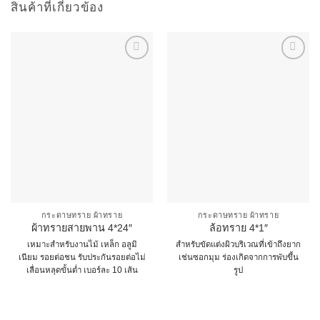
สินค้าที่เกี่ยวข้อง
กระดาษทราย ผ้าทราย
กระดาษทราย ผ้าทราย
ผ้าทรายสายพาน 4*24″
ล้อทราย 4*1″
เหมาะสำหรับงานไม้ เหล็ก อลูมิ
สำหรับขัดแต่งผิวบริเวณที่เข้าถึงยาก
เนียม รอยต่อชน รับประกันรอยต่อไม่
เช่นซอกมุม ร่องเกิดจากการพับขึ้น
เลื่อนหลุดขั้นต่ำ เบอร์ละ 10 เส้น
รูป
This
This
product
product
has
has